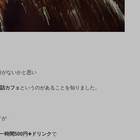
所がないかと思い
話カフェ
というのがあることを知りました。
すが
一時間500円➕ドリンク
で