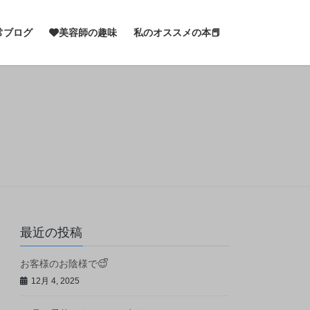
常ブログ
美容師の趣味
私のオススメの本📕
最近の投稿
お客様のお陰様で😌ᩚ
12月 4, 2025