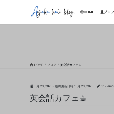
コ
ナ
ン
ビ
HOME
プロ
テ
ゲ
ン
ー
ツ
シ
へ
ョ
ス
ン
キ
に
ッ
移
プ
動
HOME
ブログ
英会話カフェ☕︎
5月 23, 2025
/ 最終更新日時 :
5月 23, 2025
117lemo
英会話カフェ☕︎