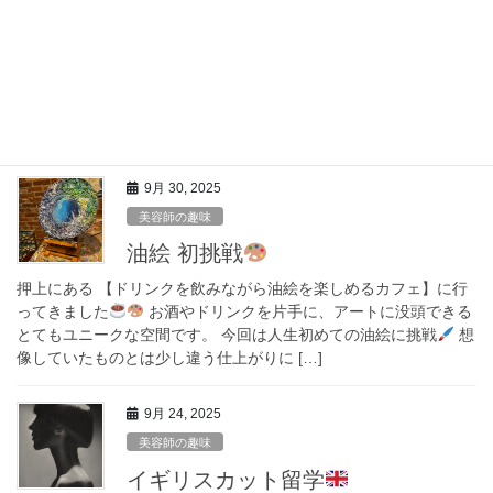
弾丸帰省と家族との秋旅
先日、弾丸で実家に帰り、おばあちゃんに会ってきました。 今年
94歳になるおばあちゃん。 認知症を患っているけれど、私のこと
はずっと覚えてくれています。 それだけで胸があたたかくなりま
した。 お正月ぶりに両親にも会えて、家 […]
9月 30, 2025
美容師の趣味
油絵 初挑戦
押上にある 【ドリンクを飲みながら油絵を楽しめるカフェ】に行
ってきました
お酒やドリンクを片手に、アートに没頭できる
とてもユニークな空間です。 今回は人生初めての油絵に挑戦
想
像していたものとは少し違う仕上がりに […]
9月 24, 2025
美容師の趣味
イギリスカット留学