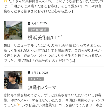
たくさんの美容師さんの中で、このような評価をいただけたの
は、日頃からご来店くださるお客様、そして温かい口コミやお言
葉をくださる皆さまのおかげだと心から思っ […]
9月 3, 2025
美容師の趣味
横浜美術館❁⃘*.ﾟ
先日、リニューアルしたばかりの 横浜美術館 に行ってきました。
新しく生まれ変わった空間はとても開放的で、自然光がやわらか
く差し込み、作品ひとつひとつがより生き生きと感じられる展示
でした。 美術館は「作品そのもの」だけで […]
8月 31, 2025
スタイル
無造作パーマ
恵比寿で働き始めてから、ずっと担当させていただいているお客
様。 初めてのパーマも任せていただき、今回は2回目のチャレンジ
でした✂︎
いつも温かいお言葉で口コミを書いてくださり、本当