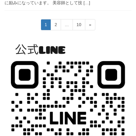
に励みになっています。 美容師として技 […]
投
固
固
固
1
2
…
10
»
稿
定
定
定
ペ
ペ
ペ
の
ー
ー
ー
ペ
ジ
ジ
ジ
ー
ジ
送
り