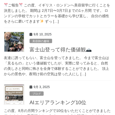
ご報告
この度、イギリス・ロンドンへ美容留学に行くことを
決意しました。 期間は 2月7日〜3月7日までの1ヶ月間 です。 ロ
ンドンの学校でカットとカラーを基礎から学び直し、 自分の感性
をさらに磨いてきます
ずっ […]
9月 10, 2025
美容師の趣味
富士山登って得た価値観
友達に誘ってもらい、富士山を登ってきました。 今まで富士山は
「見るもの」という価値観でしたが、実際に登ってみると、自然
の美しさと同時に怖さを全身で体験することができました。 頂上
からの景色や、夜明け前の空気は登った人にし […]
9月 3, 2025
ブログ
AIエリアランキング10位
この度、8月の月間ランキングで10位をいただくことができました