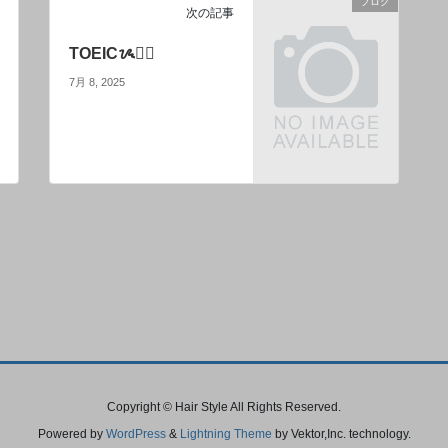
ブログ
次の記事
TOEICᝰ✍🏻
7月 8, 2025
Copyright © Hair Style All Rights Reserved.
Powered by
WordPress
&
Lightning Theme
by Vektor,Inc. technology.