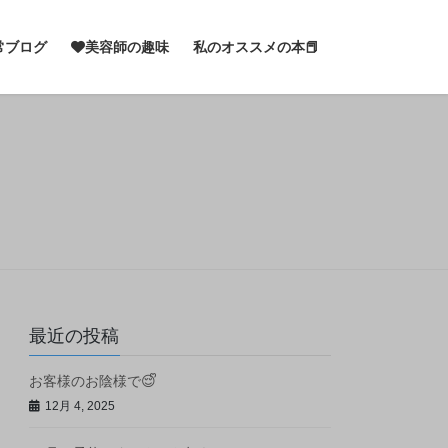
常ブログ
美容師の趣味
私のオススメの本📕
最近の投稿
お客様のお陰様で😌ᩚ
12月 4, 2025