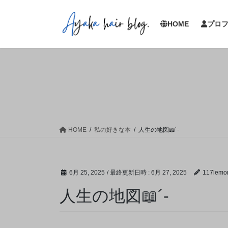
コ
ナ
ン
ビ
HOME
プロ
テ
ゲ
ン
ー
ツ
シ
へ
ョ
ス
ン
キ
に
ッ
移
プ
動
HOME
私の好きな本
人生の地図📖´-
6月 25, 2025
/ 最終更新日時 :
6月 27, 2025
117lemo
人生の地図📖´-